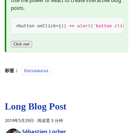
Use the power of React to create interactive blog
posts.
<
button onClick
=
{
(
)
=>
alert
(
'button clicke
Click me!
标签：
Docusaurus
Long Blog Post
2019年5月29日
·
阅读需 3 分钟
Sébastien Lorber