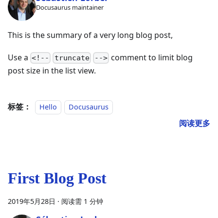
Docusaurus maintainer
This is the summary of a very long blog post,
Use a
comment to limit blog
<!--
truncate
-->
post size in the list view.
标签：
Hello
Docusaurus
阅读更多
First Blog Post
2019年5月28日
·
阅读需 1 分钟