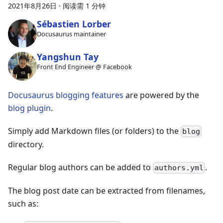
2021年8月26日
·
阅读需 1 分钟
Sébastien Lorber
Docusaurus maintainer
Yangshun Tay
Front End Engineer @ Facebook
Docusaurus blogging features
are powered by the
blog plugin
.
Simply add Markdown files (or folders) to the
blog
directory.
Regular blog authors can be added to
.
authors.yml
The blog post date can be extracted from filenames,
such as: