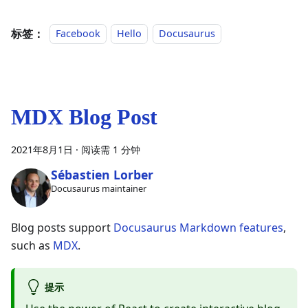
标签：
Facebook
Hello
Docusaurus
MDX Blog Post
2021年8月1日
·
阅读需 1 分钟
Sébastien Lorber
Docusaurus maintainer
Blog posts support
Docusaurus Markdown features
,
such as
MDX
.
提示