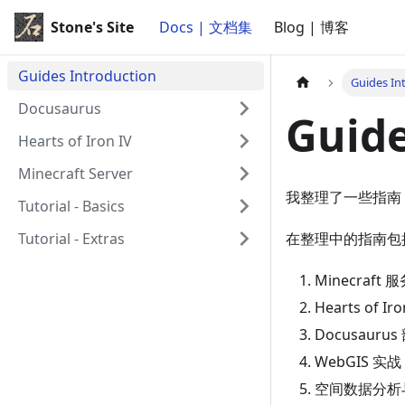
Stone's Site
Docs | 文档集
Blog | 博客
Guides Introduction
Guides In
Docusaurus
Guide
Hearts of Iron IV
Minecraft Server
我整理了一些指南
Tutorial - Basics
Tutorial - Extras
在整理中的指南包
Minecraf
Hearts of 
Docusaur
WebGIS 实战
空间数据分析